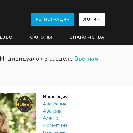
РЕГИСТРАЦИЯ
ЛОГИН
ЕЗБО
САЛОНЫ
ЗНАКОМСТВА
 Индивидуалок в разделе
Вьетнам
Навигация:
Австралия
НОВЫЕ
Австрия
Алжир
Аргентина
Бангладеш