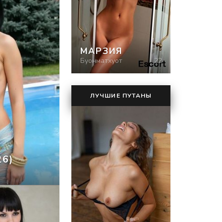
МАРЗИЯ
Буонматхуот
22
ЛУЧШИЕ ПУТАНЫ
26)