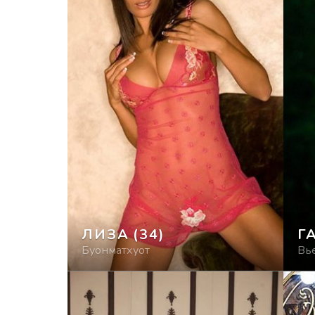
ЛИЗА
(34)
Г
Буонматхуот
Вь