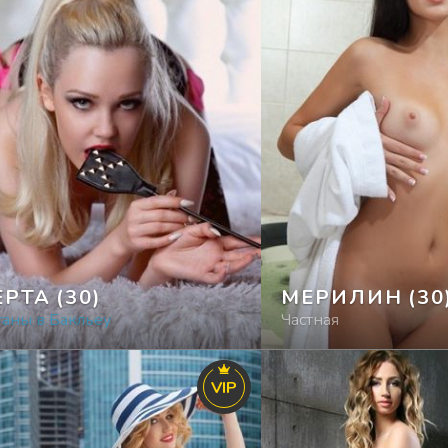
ЕРТА
(30)
МЕРИЛИН
(30
таны в Бакльеу
Частная
VIP