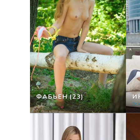
ФАБЬЕН
(23)
И
С видео
Эск