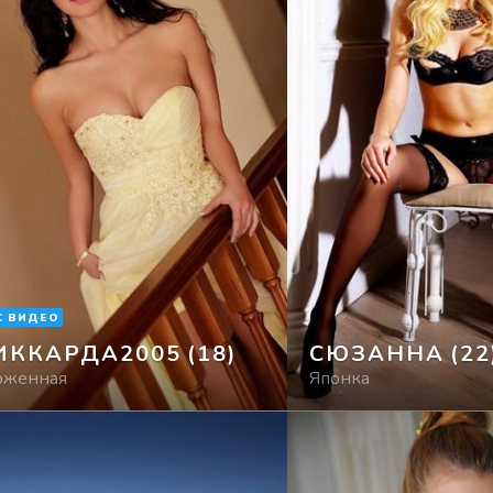
С ВИДЕО
ИККАРДА2005
(18)
СЮЗАННА
(22
оженная
Японка