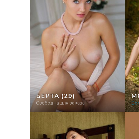
БЕРТА
(29)
М
Свободна для заказа
Бо