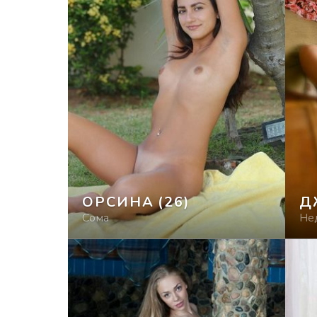
ОРСИНА
(26)
Д
Сома
Не