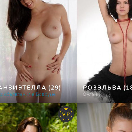
АНЗИЭТЕЛЛА
(29)
РОЗЭЛЬВА
(1
кс объявления в Бодруме
Онлайн
VIP