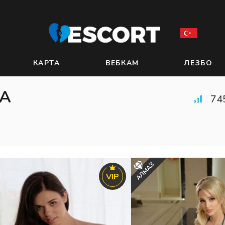
КАРТА
ВЕБКАМ
ЛЕЗБО
А
74
АЛМАЗ
VIP