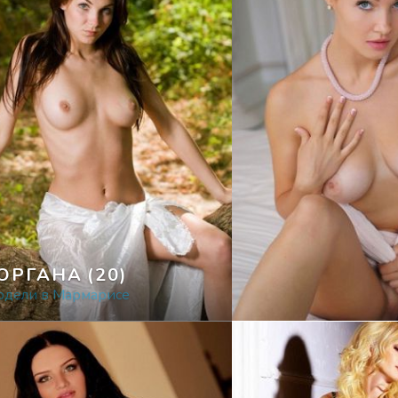
ОРГАНА
(20)
рдели в Мармарисе