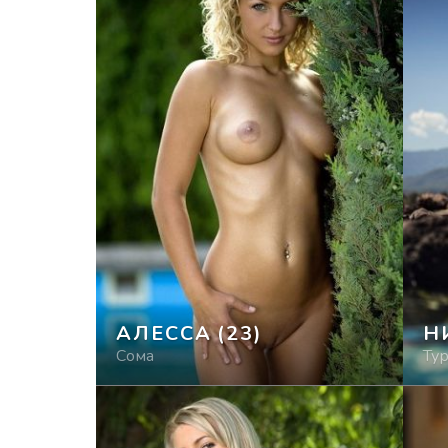
АЛЕССА
(23)
Н
Сома
Ту