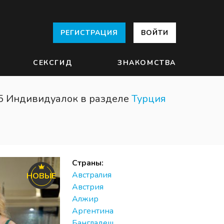
РЕГИСТРАЦИЯ
ВОЙТИ
СЕКСГИД
ЗНАКОМСТВА
5 Индивидуалок в разделе
Турция
Страны:
Австралия
НОВЫЕ
Австрия
Алжир
Аргентина
Бангладеш