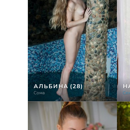
АЛЬБИНА
(28)
Н
Сома
Се