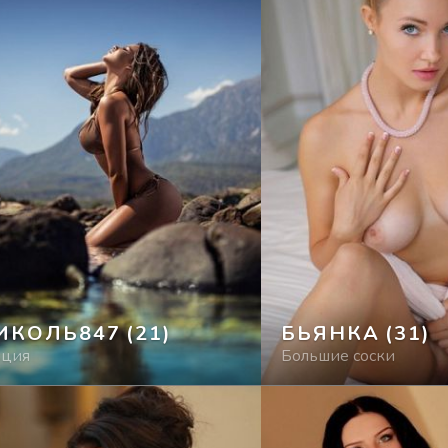
ИКОЛЬ847
(21)
БЬЯНКА
(31)
рция
Большие соски