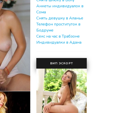
Cнять шлюху в Болу
Анкеты индивидуалок в
Сома
Снять девушку в Аланье
Телефон проституток в
Бодруме
Секс на час в Трабзоне
Индивидуалки в Адана
ВИП ЭСКОРТ