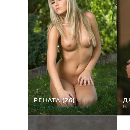
РЕНАТА
(26)
Д
Снять девушку в Анталье
На