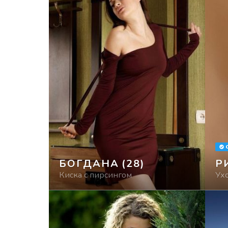
БОГДАНА
(28)
Р
Киска с пирсингом
Ух