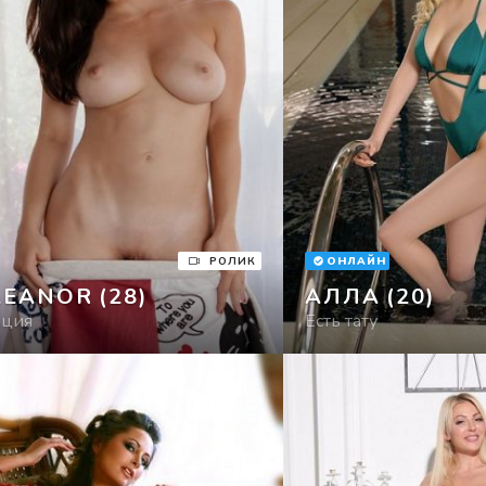
РОЛИК
ОНЛАЙН
LEANOR
(28)
АЛЛА
(20)
рция
Есть тату