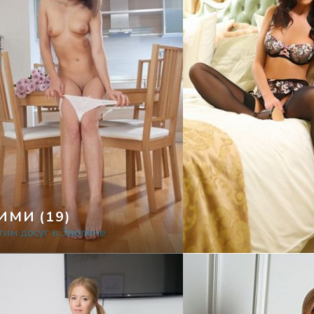
ИМИ
(19)
им досуг в Зволене