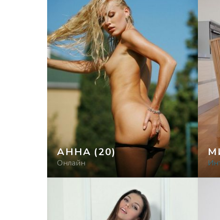
АННА
(20)
М
Онлайн
Инт