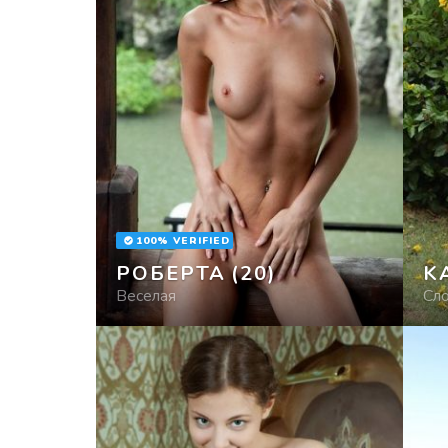
100% VERIFIED
РОБЕРТА
(20)
K
Веселая
Сл