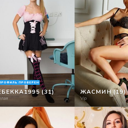
ПРОФИЛЬ ПРОВЕРЕН
ЕБЕККА1995
(31)
ЖАСМИН
(19)
елая
Vip