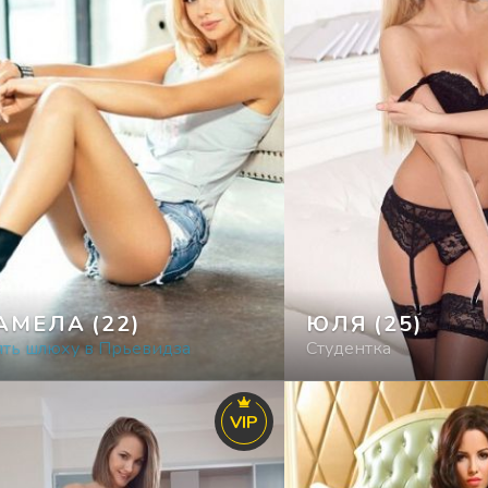
АМЕЛА
(22)
ЮЛЯ
(25)
ять шлюху в Прьевидза
Студентка
VIP