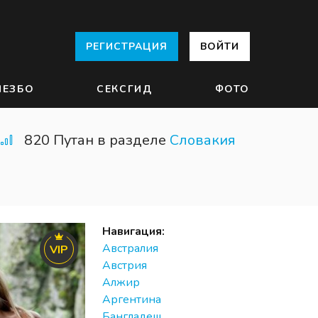
РЕГИСТРАЦИЯ
ВОЙТИ
ЛЕЗБО
СЕКСГИД
ФОТО
820 Путан в разделе
Словакия
Навигация:
Австралия
VIP
Австрия
Алжир
Аргентина
Бангладеш