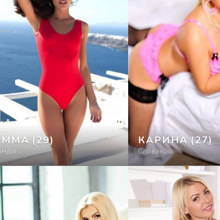
ЕММА
(29)
КАРИНА
(27)
онди
Словакия