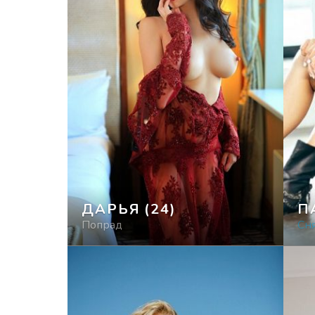
ДАРЬЯ
(24)
П
Попрад
Cн