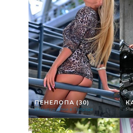
ПЕНЕЛОПА
(30)
К
Индивидуалки в Попраде
Ма