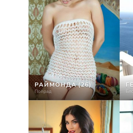
РАЙМОНДА
(26)
Г
Попрад
Бл