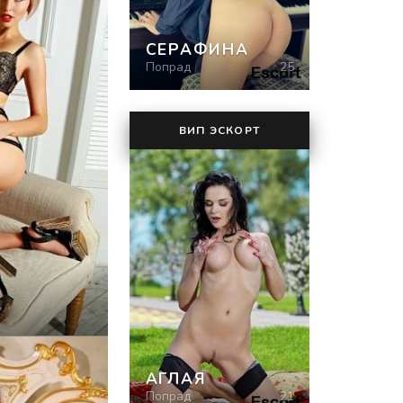
СЕРАФИНА
Попрад
25
ВИП ЭСКОРТ
АГЛАЯ
Попрад
21