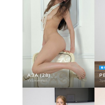
АЗА
(28)
Р
Ухоженная
Зр