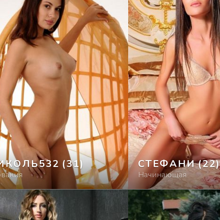
ИКОЛЬ532
(31)
СТЕФАНИ
(22
овакия
Начинающая