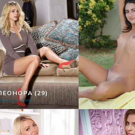
ЛЕОНОРА
(29)
тим в Сатхине