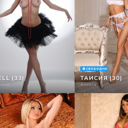
СВОБОДНА
ELL
(33)
ТАИСИЯ
(30)
нконг
Анкета