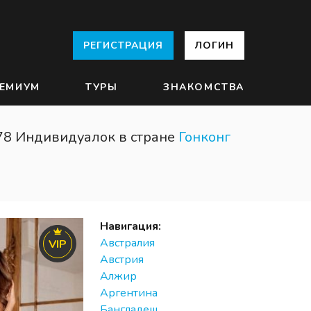
РЕГИСТРАЦИЯ
ЛОГИН
ЕМИУМ
ТУРЫ
ЗНАКОМСТВА
78 Индивидуалок в стране
Гонконг
Навигация:
Австралия
VIP
Австрия
Алжир
Аргентина
Бангладеш