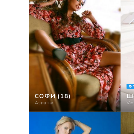
СОФИ
(18)
Ш
Азиатка
Vip