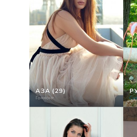
АЗА
(29)
Р
Гонконг
Cня