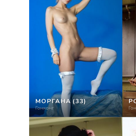
МОРГАНА
(33)
Р
Гонконг
Го