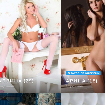
ФОТО ПРОВЕРЕНЫ
АЛВИНА
(29)
АРИНА
(18)
ондинка
Стройная