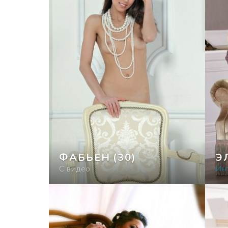
ФАБЬЕН
(30)
Э
С видео
Ин