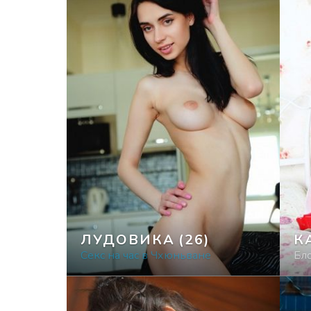
ЛУДОВИКА
(26)
К
Секс на час в Чхюньване
Бл