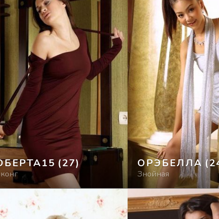
ОБЕРТА15
(27)
ОРЭБЕЛЛА
(2
нконг
Знойная