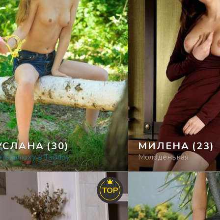
УСЛАНА
(30)
МИЛЕНА
(23)
ть шлюху в Тайпоу
Молоденькая
TOP