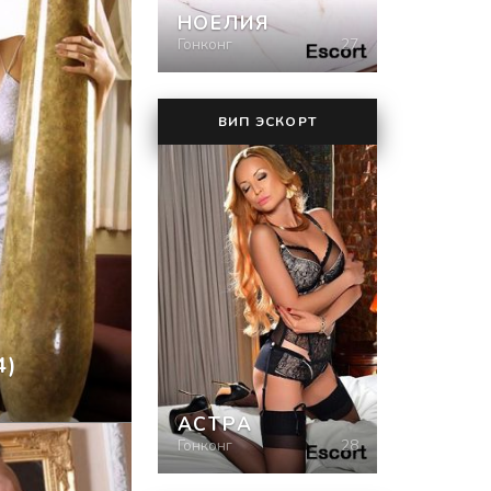
НОЕЛИЯ
Гонконг
27
ВИП ЭСКОРТ
4)
АСТРА
Гонконг
28